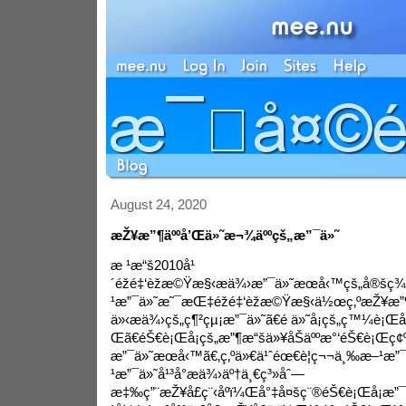
August 24, 2020
æŽ¥æ”¶äººå’Œä»˜æ¬¾äººçš„æ”¯ä»˜
æ ¹æ“š2010å¹
´éžé‡‘èžæ©Ÿæ§‹æä¾›æ”¯ä»˜æœå‹™çš„å®
¹æ”¯ä»˜æ˜¯æŒ‡éžé‡‘èžæ©Ÿæ§‹ä½œç‚ºæŽ¥æ”¶
ä»‹æä¾›çš„ç¶²çµ¡æ”¯ä»˜ã€é ä»˜å¡çš„ç™¼
Œã€éŠ€è¡Œå¡çš„æ”¶æ“šä»¥åŠäººæ°‘éŠ€è¡Œç
æ”¯ä»˜æœå‹™ã€‚ç‚ºä»€ä¹ˆéœ€è¦ç¬¬ä¸‰æ–¹æ”
¹æ”¯ä»˜å¹³å°æä¾›äº†ä¸€ç³»åˆ—
æ‡‰ç”¨æŽ¥å£ç¨‹åºï¼Œå°‡å¤šç¨®éŠ€è¡Œå¡æ”