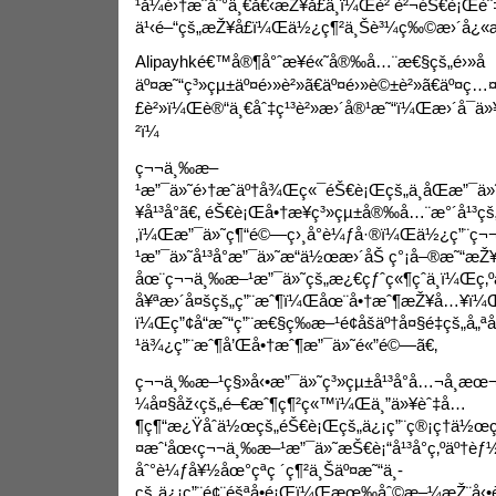
¹å¼é›†æˆåˆ°ä¸€å€‹æŽ¥å£ä¸­ï¼Œè² è²¬éŠ€è¡Œè
ä¹‹é–“çš„æŽ¥å£ï¼Œä½¿ç¶²ä¸Šè³¼ç‰©æ›´å¿«æ
Alipayhké€™å®¶å°ˆæ¥­é«˜å®‰å…¨æ€§çš„é›»å­
äº¤æ˜“ç³»çµ±äº¤é›»è²»ã€äº¤é›»è©±è²»ã€äº¤ç…
£è²»ï¼Œè®“ä¸€åˆ‡ç¹³è²»æ›´å®¹æ˜“ï¼Œæ›´å
²ï¼
ç¬¬ä¸‰æ–
¹æ”¯ä»˜é›†æˆäº†å¾Œç«¯éŠ€è¡Œçš„ä¸åŒæ”¯ä»
¥å¹³å°ã€‚ éŠ€è¡Œå•†æ¥­ç³»çµ±å®‰å…¨æ°´å¹³çš„
‚ï¼Œæ”¯ä»˜ç¶“é©—ç›¸å°è¼ƒå·®ï¼Œä½¿ç”¨ç
¹æ”¯ä»˜å¹³å°æ”¯ä»˜æ“ä½œæ›´åŠ ç°¡å–®æ˜“æŽ¥
åœ¨ç¬¬ä¸‰æ–¹æ”¯ä»˜çš„æ¿€çƒˆç«¶çˆ­ä¸­ï¼Œç‚ºä
å¥ªæ›´å¤šçš„ç”¨æˆ¶ï¼Œåœ¨å•†æˆ¶æŽ¥å…¥ï¼
ï¼Œç”¢å“æ˜“ç”¨æ€§ç­‰æ–¹é¢åšäº†å¤§é‡çš„å
¹ä¾¿ç”¨æˆ¶å’Œå•†æˆ¶æ”¯ä»˜é«”é©—ã€‚
ç¬¬ä¸‰æ–¹ç§»å‹•æ”¯ä»˜ç³»çµ±å¹³å°å…¬å¸æœ
¼å¤§åž‹çš„é–€æˆ¶ç¶²ç«™ï¼Œä¸”ä»¥èˆ‡å…
¶ç¶“æ¿Ÿåˆä½œçš„éŠ€è¡Œçš„ä¿¡ç”¨ç®¡ç†ä½œç
¤æˆ‘åœ‹ç¬¬ä¸‰æ–¹æ”¯ä»˜æŠ€è¡“å¹³å°ç‚ºäº†è
åˆ°è¼ƒå¥½åœ°çªç ´ç¶²ä¸Šäº¤æ˜“ä¸­
çš„ä¿¡ç”¨é¢¨éšªå•é¡Œï¼Œæœ‰åˆ©æ–¼æŽ¨å‹•è¾²