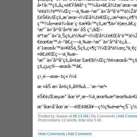
å•†å‹™çš„å¿«é€Ÿå¥åº·ç™¼å±•ã€‚å¾žæˆæœ¬
¹é¢ä¾†èªªï¼Œç¬¬ä¸‰æ–¹æ”¯ä»˜å¹³å°é™ä½Žäº†ä
£éŠ€è¡Œçš„æˆæœ¬ï¼Œå¾žè€Œç„¡æ³•æ»¿è¶³ä
ç™¼å±•æä¾›åœ¨ç·šæ¥­å‹™çš„æ”¶ä»˜è¦æ±‚ã€
¹æ”¯ä»˜å¹³å°å»ºè¨­æ›´åŠ ç°¡åŒ–
äº†æ”¯ä»˜ä¸Šçš„è½‰è³¬ï¼Œå¾žè€Œå°é™
€éœ€æ™‚é–“ã€‚ç¬¬ä¸‰æ–¹æ”¯ä»˜å¹³å°é¿å…
èˆ‡æœå‹™ä»¥åŠä¸Šçš„ç«¶çˆ­ï¼Œåªä½œç‚ºä¸€ç
¤ã€‚è€Œç¬¬ä¸‰æ–
¹æ”¯ä»˜å¹³å°çš„å¤šæ¨£æ€§ï¼Œç‚ºè¢«æœå‹™çš„
çš„çµç®—æœå‹™ã€‚
ç›¸é—œæ–‡ç« ï¼š
æ·»åŠ æ›´å¤šçš„å®‰å…¨æ–¹æ³•
éŠ€è¡Œæµæ°´åœ¨è²¸æ¬¾ä¸­æœ‰æ²’æœ‰ä»€ä¹ˆ
æˆ‘åœ‹å­˜åœ¨æ´—éŒ¢ã€å¥—ç¾ç­‰é•æ³•çŠ¯ç½
Posted by: lisaere at
08:13 AM
| No Comments |
Add Comme
Post contains 12 words, total size 5 kb.
Hide Comments
|
Add Comment